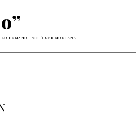
so”
E LO HUMANO, POR ÍLMER MONTANA
N