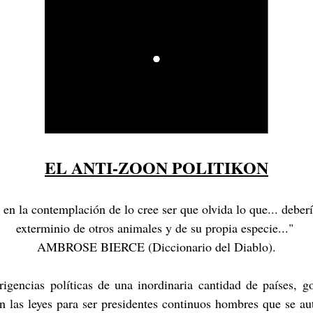
EL ANTI-ZOON POLITIKON
n la contemplación de lo cree ser que olvida lo que... deberí
exterminio de otros animales y de su propia especie..."
AMBROSE BIERCE (Diccionario del Diablo).
igencias políticas de una inordinaria cantidad de países, 
an las leyes para ser presidentes continuos hombres que se a