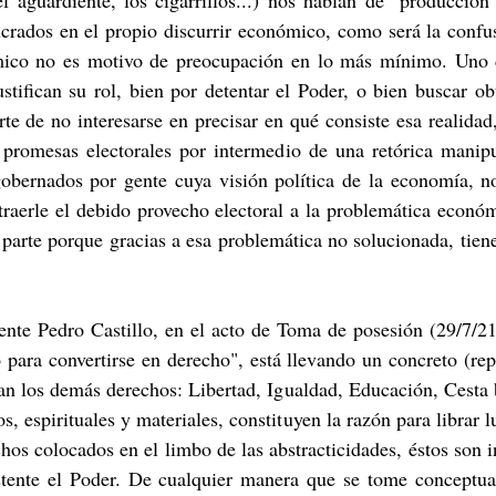
l aguardiente, los cigarrillos...) nos hablan de "producción
lucrados en el propio discurrir económico, como será la confu
ico no es motivo de preocupación en lo más mínimo. Uno de
stifican su rol, bien por detentar el Poder, o bien buscar obt
rte de no interesarse en precisar en qué consiste esa realid
r promesas electorales por intermedio de una retórica manipul
gobernados por gente cuya visión política de la economía, no
xtraerle el debido provecho electoral a la problemática econó
 parte porque gracias a esa problemática no solucionada, tien
nte Pedro Castillo, en el acto de Toma de posesión (29/7/21)
o para convertirse en derecho", está llevando un concreto (re
an los demás derechos: Libertad, Igualdad, Educación, Cesta b
s, espirituales y materiales, constituyen la razón para librar l
hos colocados en el limbo de las abstracticidades, éstos son i
ostente el Poder. De cualquier manera que se tome conceptual