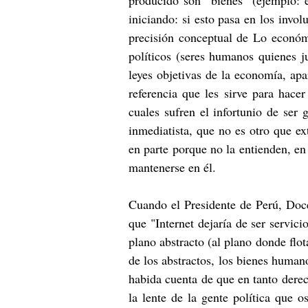
producido son "bienes" (ejemplo: e
iniciando: si esto pasa en los invo
precisión conceptual de Lo económ
políticos (seres humanos quienes ju
leyes objetivas de la economía, apa
referencia que les sirve para hace
cuales sufren el infortunio de ser 
inmediatista, que no es otro que e
en parte porque no la entienden, en
mantenerse en él.
Cuando el Presidente de Perú, Doce
que "Internet dejaría de ser servici
plano abstracto (al plano donde flot
de los abstractos, los bienes humano
habida cuenta de que en tanto derec
la lente de la gente política que 