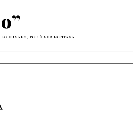
so”
E LO HUMANO, POR ÍLMER MONTANA
A