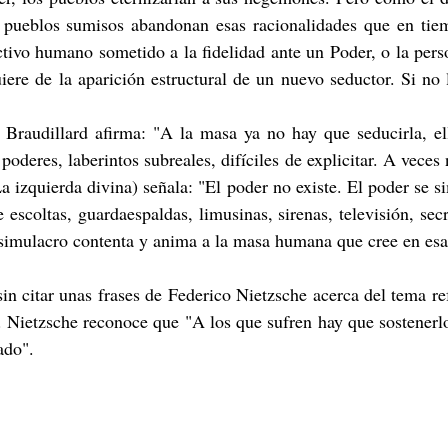
s pueblos sumisos abandonan esas racionalidades que en tiem
ctivo humano sometido a la fidelidad ante un Poder, o la pers
ere de la aparición estructural de un nuevo seductor. Si no l
 Braudillard afirma: "A la masa ya no hay que seducirla, e
oderes, laberintos subreales, difíciles de explicitar. A veces
a izquierda divina) señala: "El poder no existe. El poder se s
scoltas, guardaespaldas, limusinas, sirenas, televisión, secr
 simulacro contenta y anima a la masa humana que cree en esa
in citar unas frases de Federico Nietzsche acerca del tema ref
o). Nietzsche reconoce que "A los que sufren hay que sostenerl
ado".