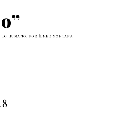
so”
E LO HUMANO, POR ÍLMER MONTANA
48