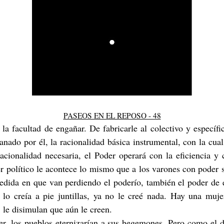
PASEOS EN EL REPOSO - 48
e la facultad de engañar. De fabricarle al colectivo y especí
nado por él, la racionalidad básica instrumental, con la cua
racionalidad necesaria, el Poder operará con la eficiencia y 
r político le acontece lo mismo que a los varones con poder 
edida en que van perdiendo el poderío, también el poder de 
lo creía a pie juntillas, ya no le creé nada. Hay una muje
, le disimulan que aún le creen.
er, los pueblos eternizarían a sus hegemones. Pero como el d